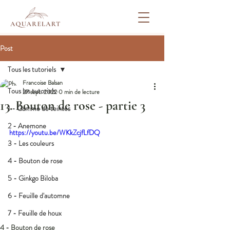
Post
Tous les tutoriels
Francoise Balsan
Tous les tutoriels
27 sept. 2022
0 min de lecture
13. Bouton de rose - partie 3
1 - Gamme de teintes
2 - Anemone
https://youtu.be/WKkZcjfLfDQ
3 - Les couleurs
4 - Bouton de rose
5 - Ginkgo Biloba
6 - Feuille d'automne
7 - Feuille de houx
4 - Bouton de rose