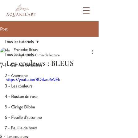
Post
Tous les tutoriels
Francoise Balsan
Tous les tutoriels
27 sept. 2022
0 min de lecture
7. Les couleurs : BLEUS
1 - Gamme de teintes
2 - Anemone
https://youtu.be/8OdwrJ6AlEk
3 - Les couleurs
4 - Bouton de rose
5 - Ginkgo Biloba
6 - Feuille d'automne
7 - Feuille de houx
3 - Les couleurs